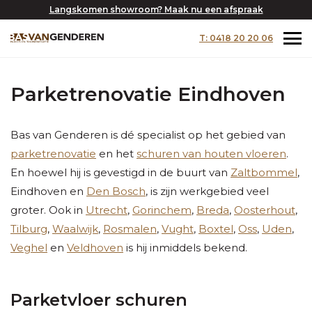
Langskomen showroom? Maak nu een afspraak
T: 0418 20 20 06
Parketrenovatie Eindhoven
Bas van Genderen is dé specialist op het gebied van
parketrenovatie
en het
schuren van houten vloeren
.
En hoewel hij is gevestigd in de buurt van
Zaltbommel
,
Eindhoven en
Den Bosch
, is zijn werkgebied veel
groter. Ook in
Utrecht
,
Gorinchem
,
Breda
,
Oosterhout
,
Tilburg
,
Waalwijk
,
Rosmalen
,
Vught
,
Boxtel
,
Oss
,
Uden
,
Veghel
en
Veldhoven
is hij inmiddels bekend.
Parketvloer schuren