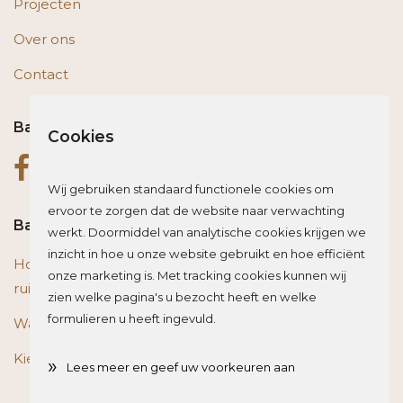
Projecten
Over ons
Contact
Bas op social media
Cookies
Wij gebruiken standaard functionele cookies om
ervoor te zorgen dat de website naar verwachting
Bas blogt
werkt. Doormiddel van analytische cookies krijgen we
inzicht in hoe u onze website gebruikt en hoe efficiënt
Houten vloer of trap renoveren? Zo beïnvloed je de
onze marketing is. Met tracking cookies kunnen wij
ruimte optisch
zien welke pagina's u bezocht heeft en welke
formulieren u heeft ingevuld.
Wat is het beste materiaal voor een traprenovatie?
Kies de juiste plint voor je vloer
»
Lees meer en geef uw voorkeuren aan