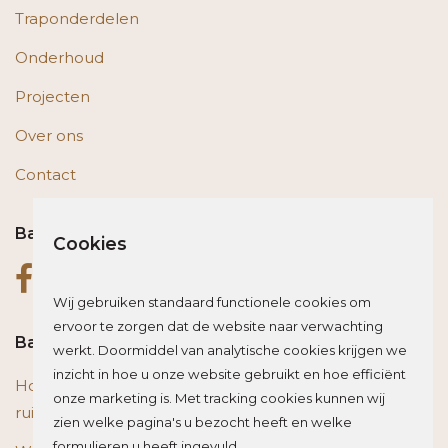
Traponderdelen
Onderhoud
Projecten
Over ons
Contact
Bas op social media
Cookies
Wij gebruiken standaard functionele cookies om
ervoor te zorgen dat de website naar verwachting
Bas blogt
werkt. Doormiddel van analytische cookies krijgen we
inzicht in hoe u onze website gebruikt en hoe efficiënt
Houten vloer of trap renoveren? Zo beïnvloed je de
onze marketing is. Met tracking cookies kunnen wij
ruimte optisch
zien welke pagina's u bezocht heeft en welke
formulieren u heeft ingevuld.