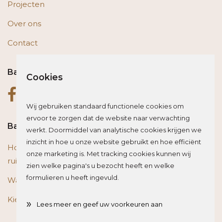
Projecten
Over ons
Contact
Bas op social media
Cookies
Wij gebruiken standaard functionele cookies om
ervoor te zorgen dat de website naar verwachting
Bas blogt
werkt. Doormiddel van analytische cookies krijgen we
inzicht in hoe u onze website gebruikt en hoe efficiënt
Houten vloer of trap renoveren? Zo beïnvloed je de
onze marketing is. Met tracking cookies kunnen wij
ruimte optisch
zien welke pagina's u bezocht heeft en welke
formulieren u heeft ingevuld.
Wat is het beste materiaal voor een traprenovatie?
Kies de juiste plint voor je vloer
»
Lees meer en geef uw voorkeuren aan