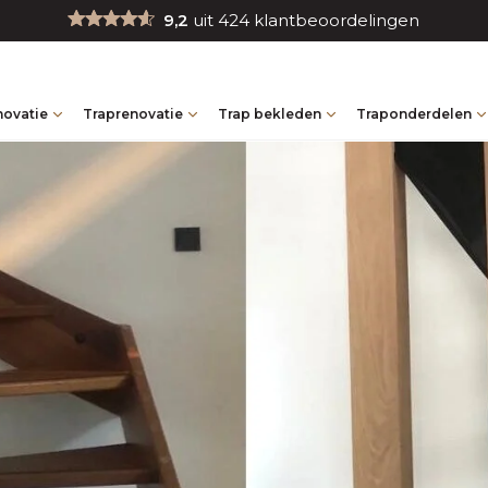
9,2
uit 424 klantbeoordelingen
novatie
Traprenovatie
Trap bekleden
Traponderdelen