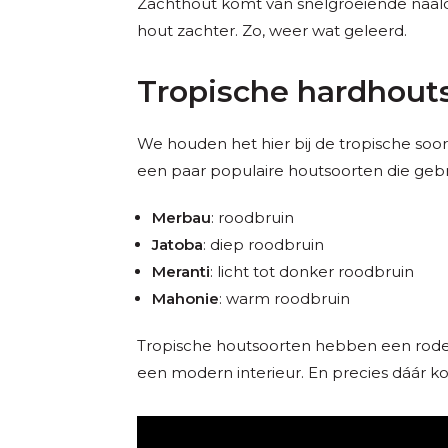
Zachthout komt van snelgroeiende naald
hout zachter. Zo, weer wat geleerd.
Tropische hardhout
We houden het hier bij de tropische soor
een paar populaire houtsoorten die geb
Merbau
: roodbruin
Jatoba
: diep roodbruin
Meranti
: licht tot donker roodbruin
Mahonie
: warm roodbruin
Tropische houtsoorten hebben een rode on
een modern interieur. En precies dáár k