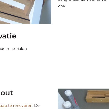
ook.
vatie
nde materialen:
hout
trap te renoveren
. De