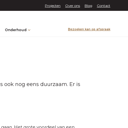
Projecten
Over ons
Blog
Contact
Bezoeken kan op afspraak
Onderhoud
 is ook nog eens duurzaam. Er is
tuk gaan. Het grote voordeel van een