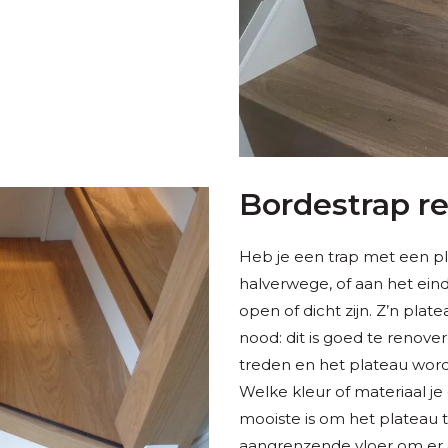
Bordestrap r
Heb je een trap met een pl
halverwege, of aan het ein
open of dicht zijn. Z’n plat
nood: dit is goed te renov
treden en het plateau word
Welke kleur of materiaal je 
mooiste is om het plateau 
aangrenzende vloer om er 