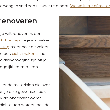
e vervangen snel een nieuwe trap hebt.
Welke kleur of mater
 renoveren
 je wilt renoveren, een
dichte trap
zie je wat vaker
 trap
meer naar de zolder
eze ook
dicht maken
als je
eidsoverweging zijn als je
mogelijkheden bij een
llende materialen die over
un je elke gewenste look
ook de onderkant wordt
dichte trap worden ook de