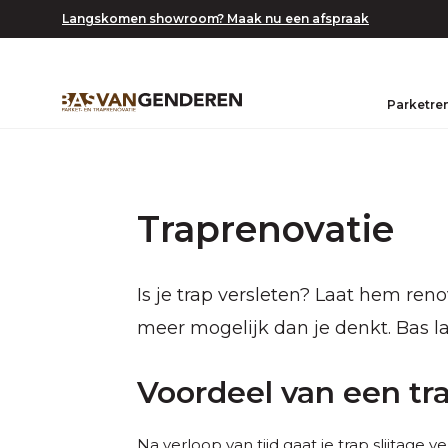
Langskomen showroom? Maak nu een afspraak
Parketre
Traprenovatie
Is je trap versleten? Laat hem reno
meer mogelijk dan je denkt. Bas la
Voordeel van een tr
Na verloop van tijd gaat je trap slijtage 