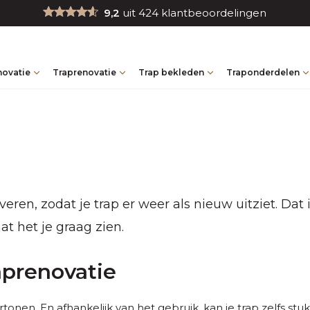
9,2
uit 424 klantbeoordelingen
novatie
Traprenovatie
Trap bekleden
Traponderdelen
veren, zodat je trap er weer als nieuw uitziet. Dat
at het je graag zien.
aprenovatie
vertonen. En afhankelijk van het gebruik, kan je trap zelfs s