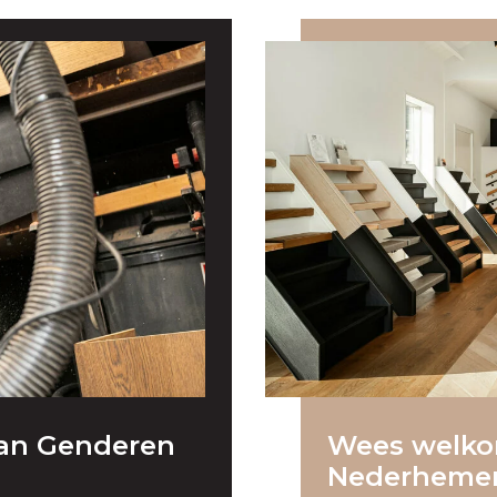
van Genderen
Wees welko
Nederhemert