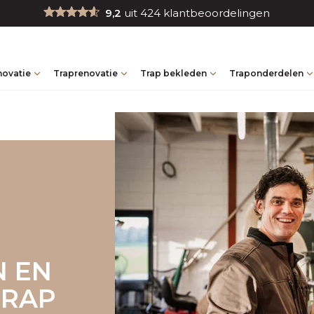
9,2
uit 424 klantbeoordelingen
novatie
Traprenovatie
Trap bekleden
Traponderdelen
N EN
TRAP