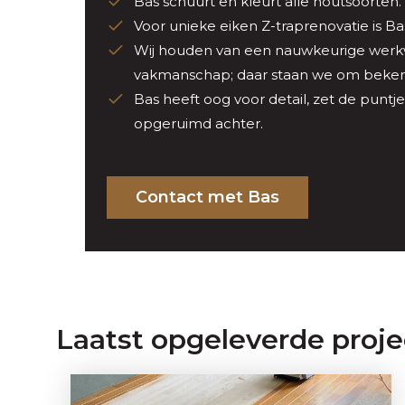
Bas schuurt en kleurt alle houtsoorten.
Voor unieke eiken Z-traprenovatie is Ba
Wij houden van een nauwkeurige werkwi
vakmanschap; daar staan we om beken
Bas heeft oog voor detail, zet de puntjes
opgeruimd achter.
Contact met Bas
Laatst opgeleverde proj