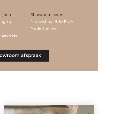
ijden:
Showroom adres:
ag: op
Nieuwstraat 9, 5317 JA
Nederhemert
 gesloten
owroom afspraak