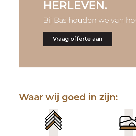
HERLEVEN.
Bij Bas houden we van ho
Vraag offerte aan
Waar wij goed in zijn: