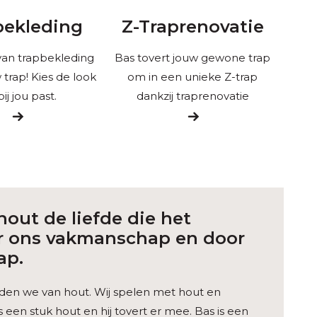
bekleding
Z-Traprenovatie
an trapbekleding
Bas tovert jouw gewone trap
trap! Kies de look
om in een unieke Z-trap
bij jou past.
dankzij traprenovatie
 hout de liefde die het
or ons vakmanschap en door
ap.
ouden we van hout. Wij spelen met hout en
een stuk hout en hij tovert er mee. Bas is een