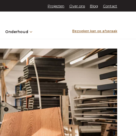
Projecten
Over ons
Blog
Contact
Bezoeken kan op afspraak
Onderhoud