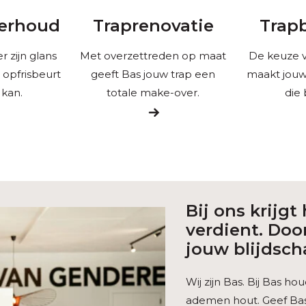
erhoud
Traprenovatie
Trap
r zijn glans
Met overzettreden op maat
De keuze v
n opfrisbeurt
geeft Bas jouw trap een
maakt jouw 
 kan.
totale make-over.
die 
Bij ons krijgt
verdient. Do
jouw blijdsch
Wij zijn Bas. Bij Bas h
ademen hout. Geef Bas 