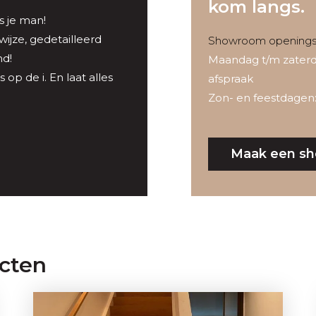
kom langs.
s je man!
jze, gedetailleerd
Showroom openingst
d!
Maandag t/m zaterd
 op de i. En laat alles
afspraak
Zon- en feestdagen:
Maak een sh
ecten