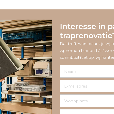
Interesse in p
traprenovatie
Dat treft, want daar zijn wij 
wij nemen binnen 1 à 2 wer
spambox! (Let op: wij hant