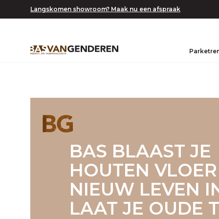
Langskomen showroom? Maak nu een afspraak
Parketre
BAS BLAAST JE
HOUTEN VLOER
NIEUW LEVEN I
LAAT JE OUDE 