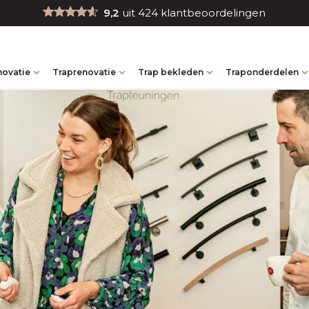
9,2
uit 424 klantbeoordelingen
novatie
Traprenovatie
Trap bekleden
Traponderdelen