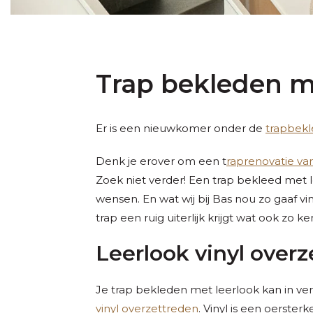
Trap bekleden m
Er is een nieuwkomer onder de
trapbekl
Denk je erover om een t
raprenovatie va
Zoek niet verder! Een trap bekleed met l
wensen. En wat wij bij Bas nou zo gaaf vin
trap een ruig uiterlijk krijgt wat ook zo 
Leerlook vinyl over
Je trap bekleden met leerlook kan in ver
vinyl overzettreden
. Vinyl is een oerster