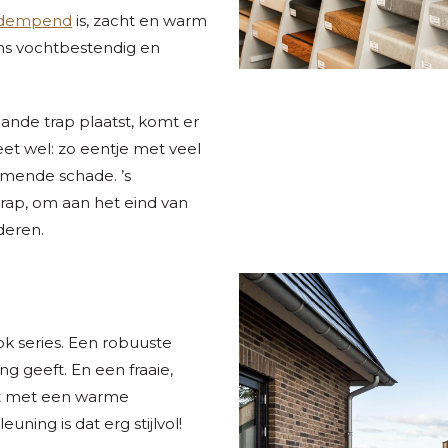
ddempend
is, zacht en warm
ns vochtbestendig en
ande trap plaatst, komt er
et wel: zo eentje met veel
komende schade. ’s
rap, om aan het eind van
deren.
ok series. Een robuuste
ng geeft. En een fraaie,
rt met een warme
uning is dat erg stijlvol!