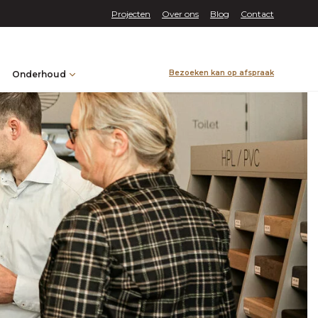
Projecten
Over ons
Blog
Contact
Bezoeken kan op afspraak
Onderhoud