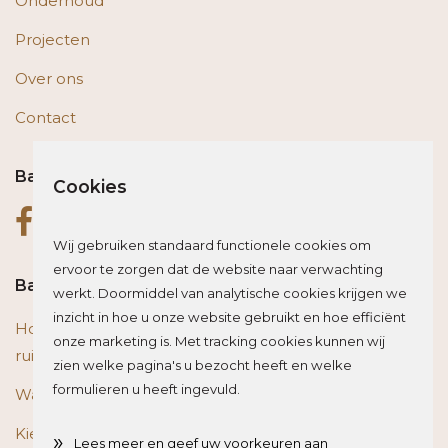
Onderhoud
Projecten
Over ons
Contact
Bas op social media
Cookies
Wij gebruiken standaard functionele cookies om
ervoor te zorgen dat de website naar verwachting
Bas blogt
werkt. Doormiddel van analytische cookies krijgen we
inzicht in hoe u onze website gebruikt en hoe efficiënt
Houten vloer of trap renoveren? Zo beïnvloed je de
onze marketing is. Met tracking cookies kunnen wij
ruimte optisch
zien welke pagina's u bezocht heeft en welke
formulieren u heeft ingevuld.
Wat is het beste materiaal voor een traprenovatie?
Kies de juiste plint voor je vloer
»
Lees meer en geef uw voorkeuren aan