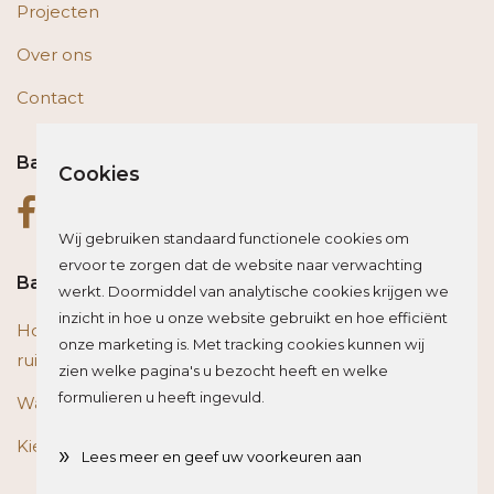
Projecten
Over ons
Contact
Bas op social media
Cookies
Wij gebruiken standaard functionele cookies om
ervoor te zorgen dat de website naar verwachting
Bas blogt
werkt. Doormiddel van analytische cookies krijgen we
inzicht in hoe u onze website gebruikt en hoe efficiënt
Houten vloer of trap renoveren? Zo beïnvloed je de
onze marketing is. Met tracking cookies kunnen wij
ruimte optisch
zien welke pagina's u bezocht heeft en welke
formulieren u heeft ingevuld.
Wat is het beste materiaal voor een traprenovatie?
Kies de juiste plint voor je vloer
»
Lees meer en geef uw voorkeuren aan