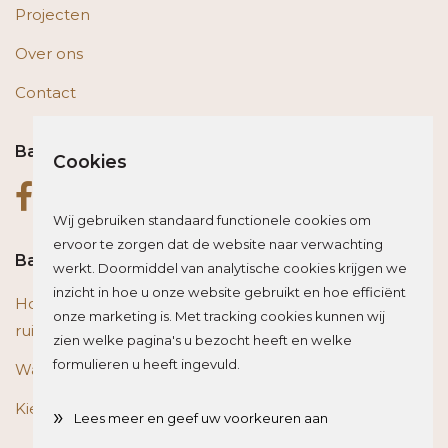
Projecten
Over ons
Contact
Bas op social media
Cookies
Wij gebruiken standaard functionele cookies om
ervoor te zorgen dat de website naar verwachting
Bas blogt
werkt. Doormiddel van analytische cookies krijgen we
inzicht in hoe u onze website gebruikt en hoe efficiënt
Houten vloer of trap renoveren? Zo beïnvloed je de
onze marketing is. Met tracking cookies kunnen wij
ruimte optisch
zien welke pagina's u bezocht heeft en welke
formulieren u heeft ingevuld.
Wat is het beste materiaal voor een traprenovatie?
Kies de juiste plint voor je vloer
»
Lees meer en geef uw voorkeuren aan