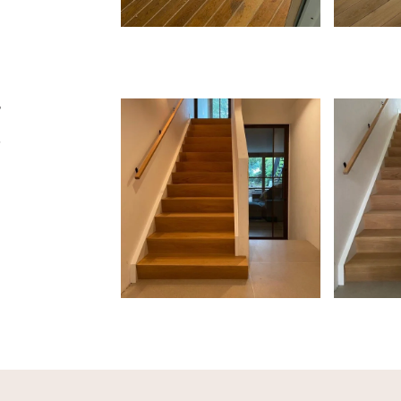
r
t
n