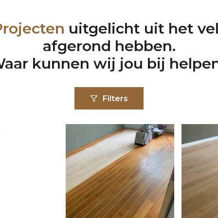
Projecten
uitgelicht uit het v
afgerond hebben.
aar kunnen wij jou bij helpe
Filters
t
n
g