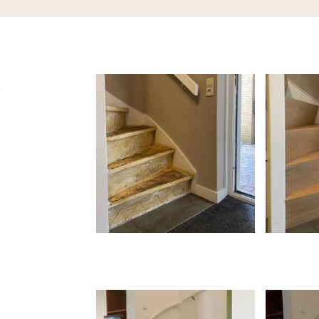
t
n
e