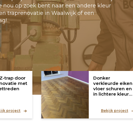
je nou op zoek bent naar een andere kleur
en traprenovatie in Waalwijk of een
ag!
Z-trap door
Donker
enovatie met
verkleurde eiken
ettreden
vloer schuren en
in lichtere kleur
oliën met
Monocoat
ijk project
Bekijk project