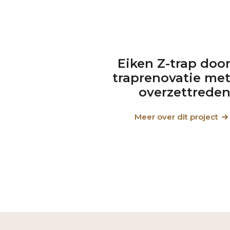
Eiken Z-trap doo
traprenovatie me
overzettrede
Meer over dit project