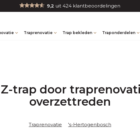
9,2
uit 424 klantbeoordelingen
novatie
Traprenovatie
Trap bekleden
Traponderdelen
 Z-trap door traprenovat
overzettreden
Traprenovatie
's-Hertogenbosch