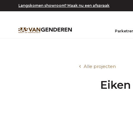
Langskomen showroom? Maak nu een afspraak
Parketre
Alle projecten
Eiken