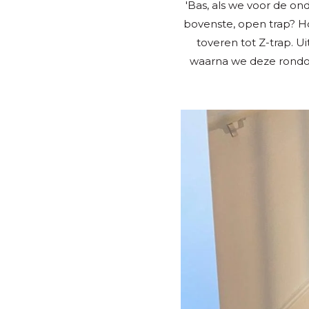
'Bas, als we voor de o
bovenste, open trap? H
toveren tot Z-trap. U
waarna we deze rondom