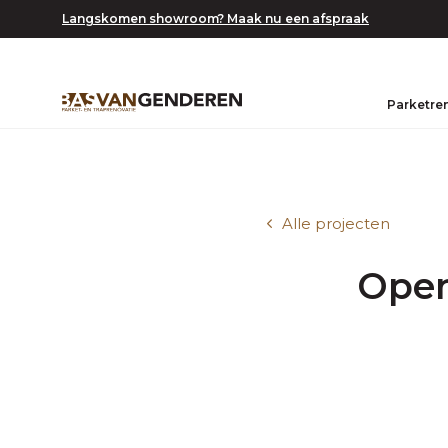
Langskomen showroom? Maak nu een afspraak
Parketre
Alle projecten
Open