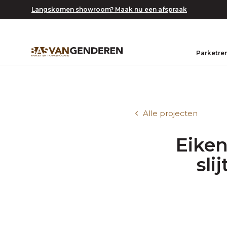
Langskomen showroom? Maak nu een afspraak
Parketre
Alle projecten
Eiken
sli