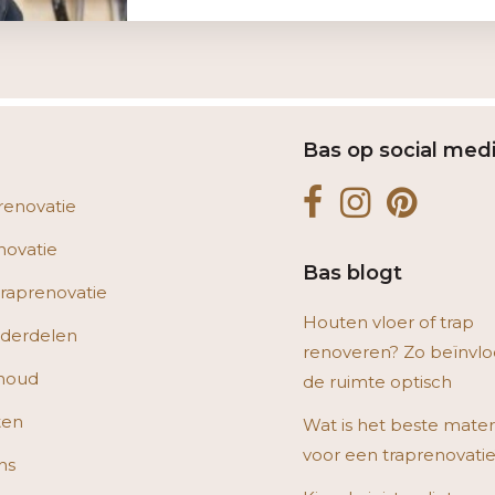
Bas op social med
renovatie
novatie
Bas blogt
raprenovatie
Houten vloer of trap
derdelen
renoveren? Zo beïnvlo
houd
de ruimte optisch
ten
Wat is het beste mater
voor een traprenovati
ns