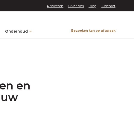
Projecten
Over ons
Blog
Contact
Bezoeken kan op afspraak
Onderhoud
len en
ieuw