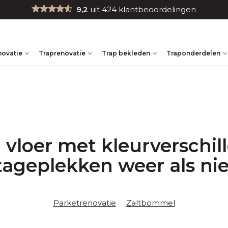
9,2
uit 424 klantbeoordelingen
novatie
Traprenovatie
Trap bekleden
Traponderdelen
 vloer met kleurverschil
jtageplekken weer als n
Parketrenovatie
Zaltbommel