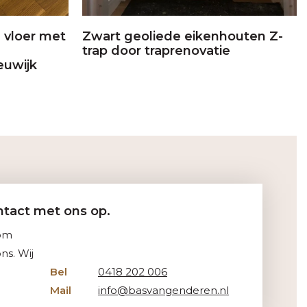
 vloer met
Zwart geoliede eikenhouten Z-
trap door traprenovatie
euwijk
tact met ons op.
Kom
ns. Wij
Bel
0418 202 006
Mail
info@basvangenderen.nl