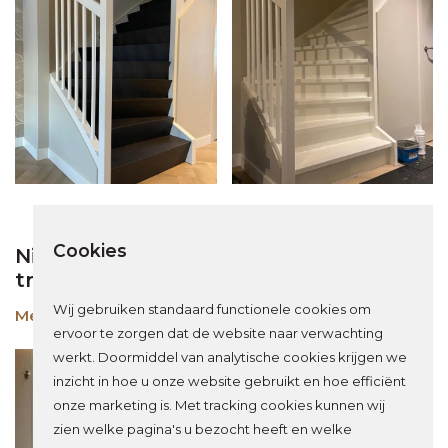
Cookies
Nieuwbouwtrap wordt eikenhouten Z-
trap door traprenovatie in Eindhoven
Wij gebruiken standaard functionele cookies om
Meer over dit project
ervoor te zorgen dat de website naar verwachting
werkt. Doormiddel van analytische cookies krijgen we
inzicht in hoe u onze website gebruikt en hoe efficiënt
onze marketing is. Met tracking cookies kunnen wij
zien welke pagina's u bezocht heeft en welke