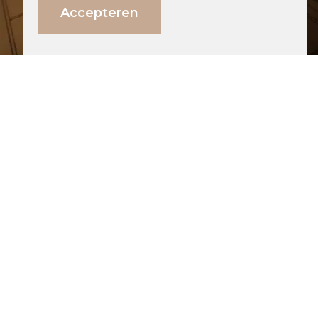
Direct weten wat jouw investering is?
Accepteren
Bereken hier
Nieuwbouwtrap wordt eikenhouten Z-
trap door traprenovatie in Eindhoven
Meer over dit project