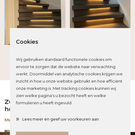
Cookies
Meer over dit project
Wij gebruiken standaard functionele cookies om
ervoor te zorgen dat de website naar verwachting
werkt. Doormiddel van analytische cookies krijgen we
inzicht in hoe u onze website gebruikt en hoe efficiënt
onze marketing is. Met tracking cookies kunnen wij
zien welke pagina's u bezocht heeft en welke
Zwart eiken Z-traprenovatie in een
formulieren u heeft ingevuld.
hotelchique interieur
»
Lees meer en geef uw voorkeuren aan
Meer over dit project