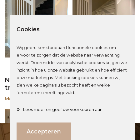
Cookies
Wij gebruiken standaard functionele cookies om
ervoor te zorgen dat de website naar verwachting
werkt. Doormiddel van analytische cookies krijgen we
inzicht in hoe u onze website gebruikt en hoe efficiënt
onze marketing is. Met tracking cookies kunnen wij
Nieuwbouwtrap wordt eikenhouten Z-
zien welke pagina's u bezocht heeft en welke
trap door traprenovatie in Eindhoven
formulieren u heeft ingevuld.
Meer over dit project
»
Lees meer en geef uw voorkeuren aan
Direct weten wat jouw investering is?
Accepteren