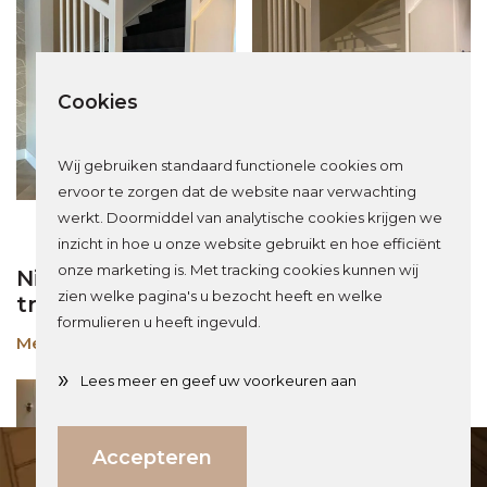
Cookies
Wij gebruiken standaard functionele cookies om
ervoor te zorgen dat de website naar verwachting
werkt. Doormiddel van analytische cookies krijgen we
inzicht in hoe u onze website gebruikt en hoe efficiënt
onze marketing is. Met tracking cookies kunnen wij
Nieuwbouwtrap wordt eikenhouten Z-
zien welke pagina's u bezocht heeft en welke
trap door traprenovatie in Eindhoven
formulieren u heeft ingevuld.
Meer over dit project
»
Lees meer en geef uw voorkeuren aan
Direct weten wat jouw investering is?
Accepteren