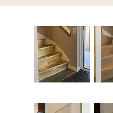
t
n
e