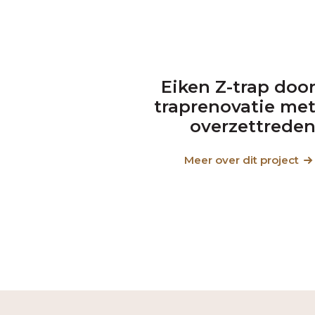
Eiken Z-trap doo
traprenovatie me
overzettrede
Meer over dit project