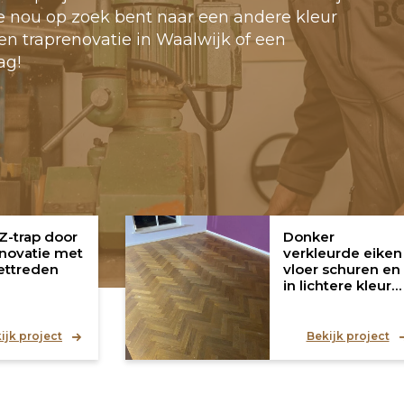
je nou op zoek bent naar een andere kleur
en traprenovatie in Waalwijk of een
ag!
Z-trap door
Donker
enovatie met
verkleurde eiken
ettreden
vloer schuren en
in lichtere kleur
oliën met
Monocoat
ijk project
Bekijk project