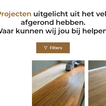
Projecten
uitgelicht uit het v
afgerond hebben.
aar kunnen wij jou bij helpe
Filters
t
n
g