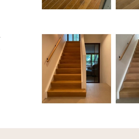
r
t
n