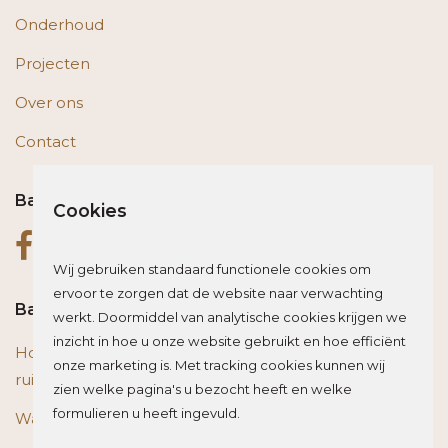
Onderhoud
Projecten
Over ons
Contact
Bas op social media
Cookies
Wij gebruiken standaard functionele cookies om
ervoor te zorgen dat de website naar verwachting
Bas blogt
werkt. Doormiddel van analytische cookies krijgen we
inzicht in hoe u onze website gebruikt en hoe efficiënt
Houten vloer of trap renoveren? Zo beïnvloed je de
onze marketing is. Met tracking cookies kunnen wij
ruimte optisch
zien welke pagina's u bezocht heeft en welke
formulieren u heeft ingevuld.
Wat is het beste materiaal voor een traprenovatie?