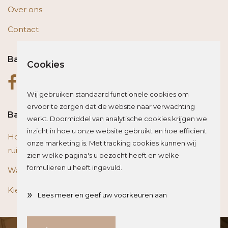
Over ons
Contact
Bas op social media
Cookies
Wij gebruiken standaard functionele cookies om
ervoor te zorgen dat de website naar verwachting
Bas blogt
werkt. Doormiddel van analytische cookies krijgen we
inzicht in hoe u onze website gebruikt en hoe efficiënt
Houten vloer of trap renoveren? Zo beïnvloed je de
onze marketing is. Met tracking cookies kunnen wij
ruimte optisch
zien welke pagina's u bezocht heeft en welke
formulieren u heeft ingevuld.
Wat is het beste materiaal voor een traprenovatie?
Kies de juiste plint voor je vloer
»
Lees meer en geef uw voorkeuren aan
Direct weten wat jouw investering is?