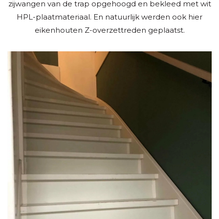
zijwangen van de trap opgehoogd en bekleed met wit
HPL-plaatmateriaal. En natuurlijk werden ook hier
eikenhouten Z-overzettreden geplaatst.