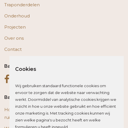
Traponderdelen
Onderhoud
Projecten
Over ons
Contact
Bas op social media
Cookies
Wij gebruiken standaard functionele cookies om
ervoor te zorgen dat de website naar verwachting
Bas blogt
werkt. Doormiddel van analytische cookies krijgen we
inzicht in hoe u onze website gebruikt en hoe efficiënt
Houten vloer of trap renoveren? Zo beïnvloed je de
onze marketing is. Met tracking cookies kunnen wij
ruimte optisch
zien welke pagina's u bezocht heeft en welke
formulieren u heeft ingevuld.