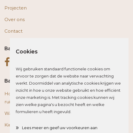
Projecten
Over ons
Contact
Bas op social media
Cookies
Wij gebruiken standaard functionele cookies om
ervoor te zorgen dat de website naar verwachting
Bas blogt
werkt. Doormiddel van analytische cookies krijgen we
inzicht in hoe u onze website gebruikt en hoe efficiënt
Houten vloer of trap renoveren? Zo beïnvloed je de
onze marketing is. Met tracking cookies kunnen wij
ruimte optisch
zien welke pagina's u bezocht heeft en welke
formulieren u heeft ingevuld.
Wat is het beste materiaal voor een traprenovatie?
Kies de juiste plint voor je vloer
»
Lees meer en geef uw voorkeuren aan