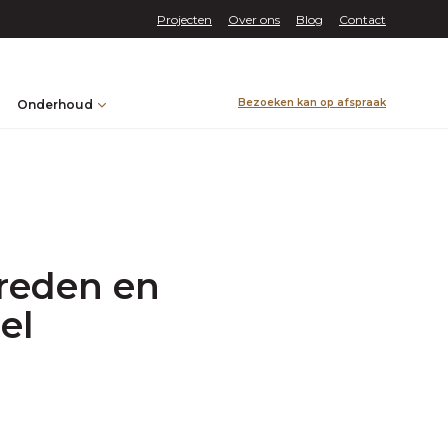
Projecten
Over ons
Blog
Contact
Bezoeken kan op afspraak
Onderhoud
treden en
el