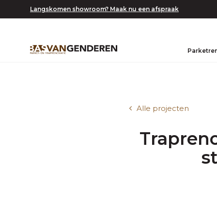
Langskomen showroom? Maak nu een afspraak
Parketre
Alle projecten
Trapreno
s