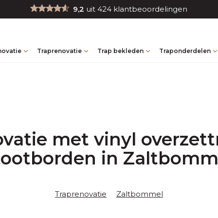
9,2
uit 424 klantbeoordelingen
novatie
Traprenovatie
Trap bekleden
Traponderdelen
vatie met vinyl overzet
tootborden in Zaltbomm
Traprenovatie
Zaltbommel