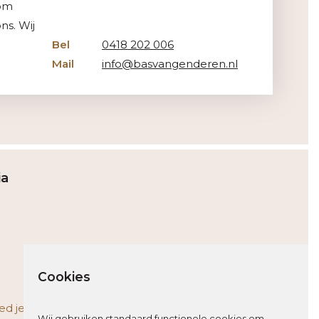
Kom
ns. Wij
Bel
0418 202 006
Mail
info@basvangenderen.nl
ia
Cookies
ed je
Wij gebruiken standaard functionele cookies om