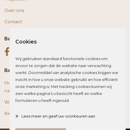
Over ons
Contact
Bas op social media
Cookies
Wij gebruiken standaard functionele cookies om
ervoor te zorgen dat de website naar verwachting
Bas blogt
werkt. Doormiddel van analytische cookies krijgen we
inzicht in hoe u onze website gebruikt en hoe efficiënt
Houten vloer of trap renoveren? Zo beïnvloed je de
onze marketing is. Met tracking cookies kunnen wij
ruimte optisch
zien welke pagina's u bezocht heeft en welke
formulieren u heeft ingevuld.
Wat is het beste materiaal voor een traprenovatie?
Kies de juiste plint voor je vloer
»
Lees meer en geef uw voorkeuren aan