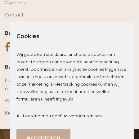
Over ons
Contact
Bas op social media
Cookies
Wij gebruiken standaard functionele cookies om
ervoor te zorgen dat de website naar verwachting
Bas blogt
werkt. Doormiddel van analytische cookies krijgen we
inzicht in hoe u onze website gebruikt en hoe efficiënt
Houten vloer of trap renoveren? Zo beïnvloed je de
onze marketing is. Met tracking cookies kunnen wij
ruimte optisch
zien welke pagina's u bezocht heeft en welke
formulieren u heeft ingevuld.
Wat is het beste materiaal voor een traprenovatie?
Kies de juiste plint voor je vloer
»
Lees meer en geef uw voorkeuren aan
Direct weten wat jouw investering is?
Accepteren