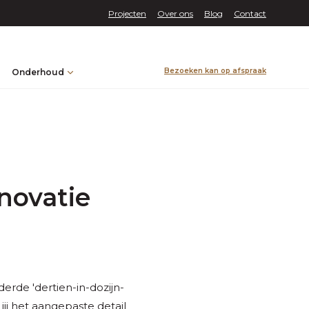
Projecten
Over ons
Blog
Contact
Bezoeken kan op afspraak
Onderhoud
novatie
derde 'dertien-in-dozijn-
jij het aangepaste detail