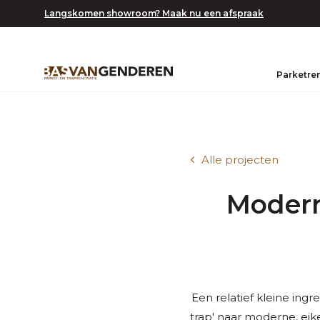
Langskomen showroom? Maak nu een afspraak
Parketre
Alle projecten
Modern
Een relatief kleine ingr
trap' naar moderne, eike