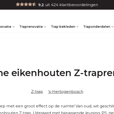
9,2
uit 424 klantbeoordelingen
novatie
Traprenovatie
Trap bekleden
Traponderdelen
e eikenhouten Z-trapre
Z-trap
's-Hertogenbosch
eep met een groot effect op de ruimte! Van oud, wit geschil
nhouten Z-trap. Uiteraard met bijpassende leuning. PS: zie 