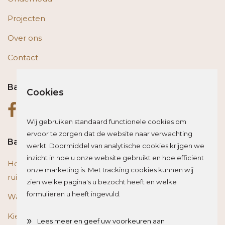
Projecten
Over ons
Contact
Bas op social media
Cookies
Wij gebruiken standaard functionele cookies om
ervoor te zorgen dat de website naar verwachting
Bas blogt
werkt. Doormiddel van analytische cookies krijgen we
inzicht in hoe u onze website gebruikt en hoe efficiënt
Houten vloer of trap renoveren? Zo beïnvloed je de
onze marketing is. Met tracking cookies kunnen wij
ruimte optisch
zien welke pagina's u bezocht heeft en welke
formulieren u heeft ingevuld.
Wat is het beste materiaal voor een traprenovatie?
Kies de juiste plint voor je vloer
»
Lees meer en geef uw voorkeuren aan