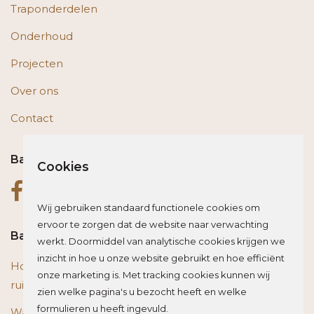
Traponderdelen
Onderhoud
Projecten
Over ons
Contact
Bas op social media
Cookies
Wij gebruiken standaard functionele cookies om
ervoor te zorgen dat de website naar verwachting
Bas blogt
werkt. Doormiddel van analytische cookies krijgen we
inzicht in hoe u onze website gebruikt en hoe efficiënt
Houten vloer of trap renoveren? Zo beïnvloed je de
onze marketing is. Met tracking cookies kunnen wij
ruimte optisch
zien welke pagina's u bezocht heeft en welke
formulieren u heeft ingevuld.
Wat is het beste materiaal voor een traprenovatie?