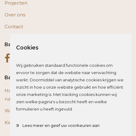
Projecten
Over ons
Contact
Bas op social media
Cookies
Wij gebruiken standaard functionele cookies om
ervoor te zorgen dat de website naar verwachting
Bas blogt
werkt. Doormiddel van analytische cookies krijgen we
inzicht in hoe u onze website gebruikt en hoe efficiënt
Houten vloer of trap renoveren? Zo beïnvloed je de
onze marketing is. Met tracking cookies kunnen wij
ruimte optisch
zien welke pagina's u bezocht heeft en welke
formulieren u heeft ingevuld.
Wat is het beste materiaal voor een traprenovatie?
Kies de juiste plint voor je vloer
»
Lees meer en geef uw voorkeuren aan