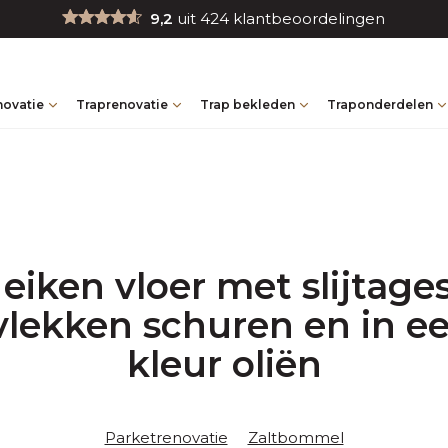
9,2
uit 424 klantbeoordelingen
novatie
Traprenovatie
Trap bekleden
Traponderdelen
eiken vloer met slijtag
lekken schuren en in ee
kleur oliën
Parketrenovatie
Zaltbommel