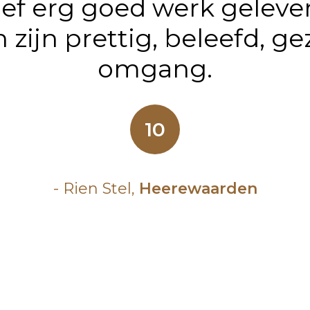
ief erg goed werk geleve
 zijn prettig, beleefd, ge
omgang.
10
- Rien Stel,
Heerewaarden