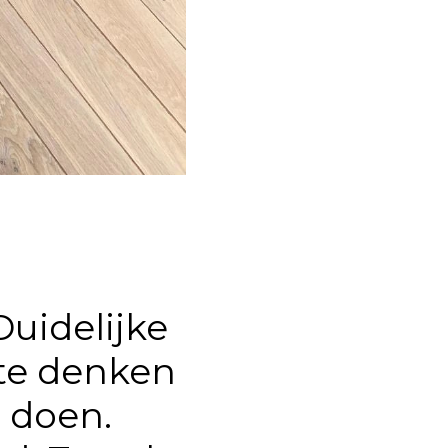
uidelijke
te denken
n doen.