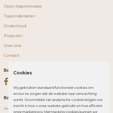
Open traprenovatie
Traponderdelen
Onderhoud
Projecten
Over ons
Contact
Bas op social media
Cookies
Wij gebruiken standaard functionele cookies om
ervoor te zorgen dat de website naar verwachting
Bas blogt
werkt. Doormiddel van analytische cookies krijgen we
inzicht in hoe u onze website gebruikt en hoe efficiënt
Houten vloer of trap renoveren? Zo beïnvloed je de
onze marketing is. Met tracking cookies kunnen wij