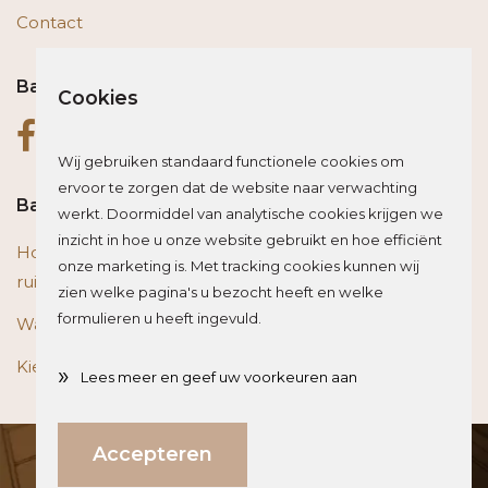
Contact
Bas op social media
Cookies
Wij gebruiken standaard functionele cookies om
ervoor te zorgen dat de website naar verwachting
Bas blogt
werkt. Doormiddel van analytische cookies krijgen we
inzicht in hoe u onze website gebruikt en hoe efficiënt
Houten vloer of trap renoveren? Zo beïnvloed je de
onze marketing is. Met tracking cookies kunnen wij
ruimte optisch
zien welke pagina's u bezocht heeft en welke
formulieren u heeft ingevuld.
Wat is het beste materiaal voor een traprenovatie?
Kies de juiste plint voor je vloer
»
Lees meer en geef uw voorkeuren aan
Direct weten wat jouw investering is?
Accepteren
Van deze website was Dirk de architect
Bereken hier