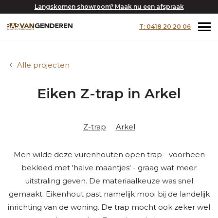
Langskomen showroom? Maak nu een afspraak
T: 0418 20 20 06
Alle projecten
Eiken Z-trap in Arkel
Z-trap
Arkel
Men wilde deze vurenhouten open trap - voorheen
bekleed met 'halve maantjes' - graag wat meer
uitstraling geven. De materiaalkeuze was snel
gemaakt. Eikenhout past namelijk mooi bij de landelijk
inrichting van de woning. De trap mocht ook zeker wel