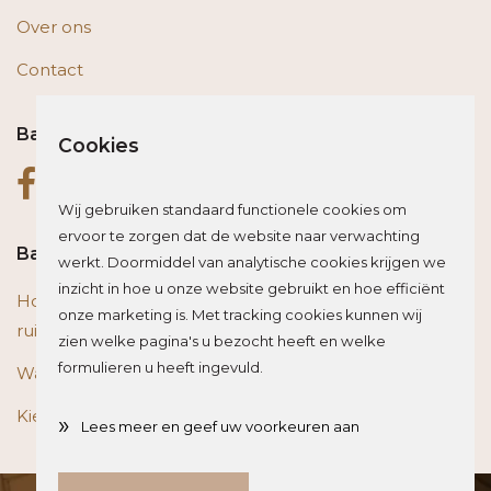
Over ons
Contact
Bas op social media
Cookies
Wij gebruiken standaard functionele cookies om
ervoor te zorgen dat de website naar verwachting
Bas blogt
werkt. Doormiddel van analytische cookies krijgen we
inzicht in hoe u onze website gebruikt en hoe efficiënt
Houten vloer of trap renoveren? Zo beïnvloed je de
onze marketing is. Met tracking cookies kunnen wij
ruimte optisch
zien welke pagina's u bezocht heeft en welke
formulieren u heeft ingevuld.
Wat is het beste materiaal voor een traprenovatie?
Kies de juiste plint voor je vloer
»
Lees meer en geef uw voorkeuren aan