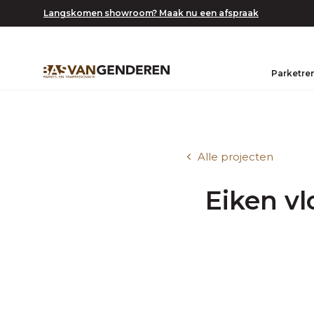
Langskomen showroom? Maak nu een afspraak
Parketre
Alle projecten
Eiken vl