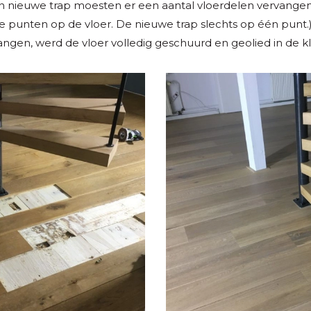
n nieuwe trap moesten er een aantal vloerdelen vervange
ie punten op de vloer. De nieuwe trap slechts op één punt
ngen, werd de vloer volledig geschuurd en geolied in de kl