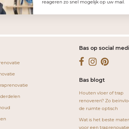
reageren zo snel mogelijk op uw mail.
Bas op social med
renovatie
novatie
Bas blogt
raprenovatie
Houten vloer of trap
derdelen
renoveren? Zo beïnvlo
houd
de ruimte optisch
ten
Wat is het beste mater
voor een traprenovati