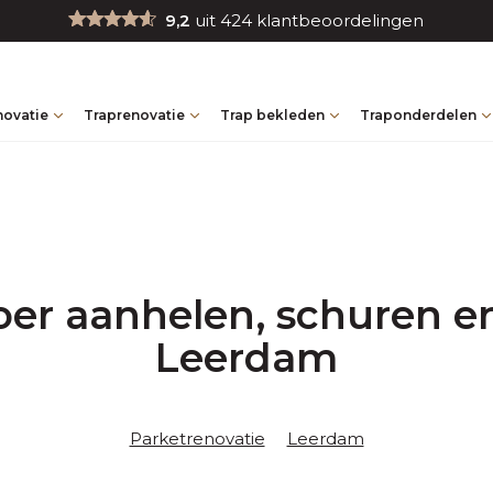
9,2
uit 424 klantbeoordelingen
novatie
Traprenovatie
Trap bekleden
Traponderdelen
oer aanhelen, schuren en
Leerdam
Parketrenovatie
Leerdam