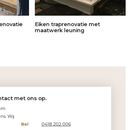
renovatie
Eiken traprenovatie met
maatwerk leuning
tact met ons op.
Kom
ns. Wij
Bel
0418 202 006