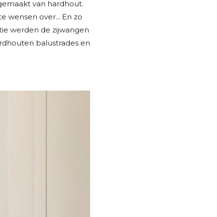
 gemaakt van hardhout.
te wensen over... En zo
tie werden de zijwangen
rdhouten balustrades en