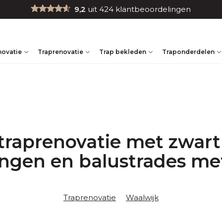
9,2
uit 424 klantbeoordelingen
novatie
Traprenovatie
Trap bekleden
Traponderdelen
traprenovatie met zwart
ngen en balustrades me
Traprenovatie
Waalwijk