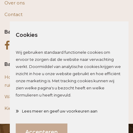
Over ons
Contact
Bas op social media
Cookies
Wij gebruiken standaard functionele cookies om
ervoor te zorgen dat de website naar verwachting
Bas blogt
werkt. Doormiddel van analytische cookies krijgen we
inzicht in hoe u onze website gebruikt en hoe efficiënt
Houten vloer of trap renoveren? Zo beïnvloed je de
onze marketing is. Met tracking cookies kunnen wij
ruimte optisch
zien welke pagina's u bezocht heeft en welke
formulieren u heeft ingevuld.
Wat is het beste materiaal voor een traprenovatie?
Kies de juiste plint voor je vloer
»
Lees meer en geef uw voorkeuren aan
Direct weten wat jouw investering is?
Accepteren