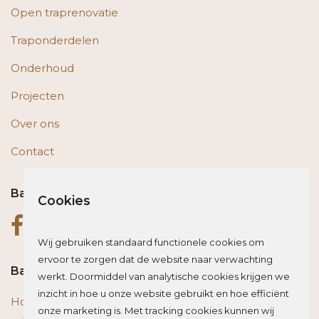
Open traprenovatie
Traponderdelen
Onderhoud
Projecten
Over ons
Contact
Bas op social media
Cookies
Wij gebruiken standaard functionele cookies om
ervoor te zorgen dat de website naar verwachting
Bas blogt
werkt. Doormiddel van analytische cookies krijgen we
inzicht in hoe u onze website gebruikt en hoe efficiënt
Houten vloer of trap renoveren? Zo beïnvloed je de
onze marketing is. Met tracking cookies kunnen wij