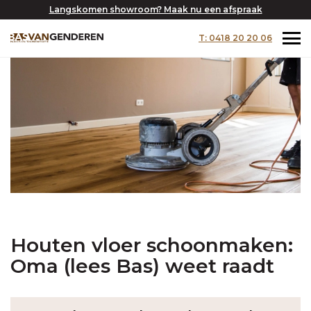
Langskomen showroom? Maak nu een afspraak
T: 0418 20 20 06
Houten vloer schoonmaken:
Oma (lees Bas) weet raadt