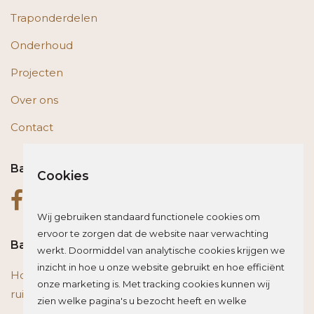
Traponderdelen
Onderhoud
Projecten
Over ons
Contact
Bas op social media
Cookies
Wij gebruiken standaard functionele cookies om
ervoor te zorgen dat de website naar verwachting
Bas blogt
werkt. Doormiddel van analytische cookies krijgen we
inzicht in hoe u onze website gebruikt en hoe efficiënt
Houten vloer of trap renoveren? Zo beïnvloed je de
onze marketing is. Met tracking cookies kunnen wij
ruimte optisch
zien welke pagina's u bezocht heeft en welke