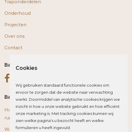
Traponderdelen
Onderhoud
Projecten
Over ons
Contact
Bas op social media
Cookies
Wij gebruiken standaard functionele cookies om
ervoor te zorgen dat de website naar verwachting
Bas blogt
werkt. Doormiddel van analytische cookies krijgen we
inzicht in hoe u onze website gebruikt en hoe efficiënt
Houten vloer of trap renoveren? Zo beïnvloed je de
onze marketing is. Met tracking cookies kunnen wij
ruimte optisch
zien welke pagina's u bezocht heeft en welke
formulieren u heeft ingevuld.
Wat is het beste materiaal voor een traprenovatie?